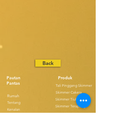
Back
Pautan
Produk
Pantas
Tali Pinggang Skimmer
Skimmer Cakera
Rumah
Skimmer Tiub
Tentang
Skimmer Terapung
Kenalan
Pengagihan
Muat turun
Blog