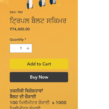
SKU: TBS
ਟ੍ਰਿਪਲ ਬੈਲਟ ਸਕਿਮਰ
Price
₹74,400.00
Quantity
*
Add to Cart
Buy Now
ਤਕਨੀਕੀ ਵਿਸ਼ੇਸ਼ਤਾਵਾਂ
ਬੈਲਟ ਦੀ ਚੌੜਾਈ
100 ਮਿਲੀਮੀਟਰ ਚੌੜਾਈ x 1000
ਮਿਲੀਮੀਟਰ ਡੂੰਘਾਈ