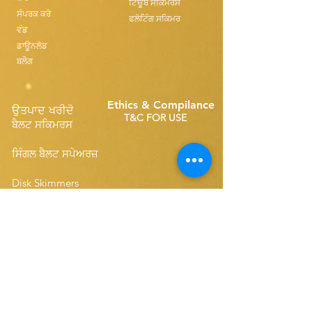
ਟਿਊਬ ਸਕਿਮਰਸ
ਸੰਪਰਕ ਕਰੋ
ਫਲੋਟਿੰਗ ਸਕਿਮਰ
ਵੰਡ
ਡਾਊਨਲੋਡ
ਬਲੌਗ
Ethics & Compilance
ਉਤਪਾਦ ਖਰੀਦੋ
T&C FOR USE
ਬੈਲਟ ਸਕਿਮਰਸ
ਸਿੰਗਲ ਬੈਲਟ ਸਪੇਅਰਜ਼
Disk Skimmers
ਸੰਖੇਪ ਬੈਲਟ ਸਪੇਅਰਜ਼