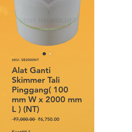
SKU: SB2000NT
Alat Ganti
Skimmer Tali
Pinggang( 100
mm W x 2000 mm
L ) (NT)
Harga
Harga
 ₹7,000.00 
₹6,750.00
Biasa
Jualan
Kuantiti
*