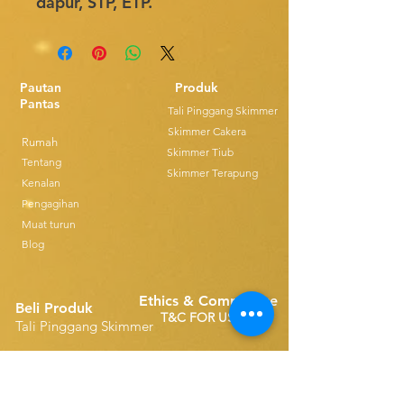
dapur, STP, ETP.
Pautan
Produk
Pantas
Tali Pinggang Skimmer
Skimmer Cakera
Rumah
Skimmer Tiub
Tentang
Skimmer Terapung
Kenalan
Pengagihan
Muat turun
Blog
Ethics & Compilance
Beli Produk
T&C FOR USE
Tali Pinggang Skimmer
Alat Ganti Tali Pinggang Tunggal
Disk Skimmers