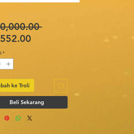
Harga
0,000.00 
Harga
Biasa
,552.00
Jualan
i
*
bah ke Troli
Beli Sekarang