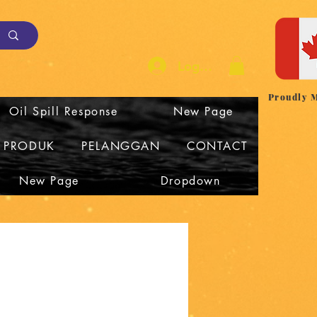
Log Masuk
Proudly 
Oil Spill Response
New Page
I PRODUK
PELANGGAN
CONTACT
New Page
Dropdown