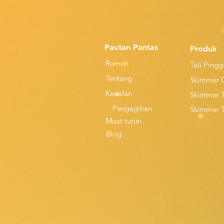
Pautan Pantas
Produk
Rumah
Tali Ping
Tentang
Skimmer 
Kenalan
Skimmer 
Pengagihan
Skimmer 
Muat turun
Blog