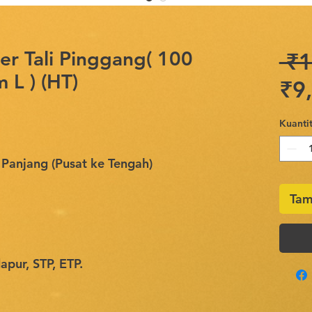
er Tali Pinggang( 100
 ₹1
L ) (HT)
₹9
Kuantit
anjang (Pusat ke Tengah)
Tam
pur, STP, ETP.