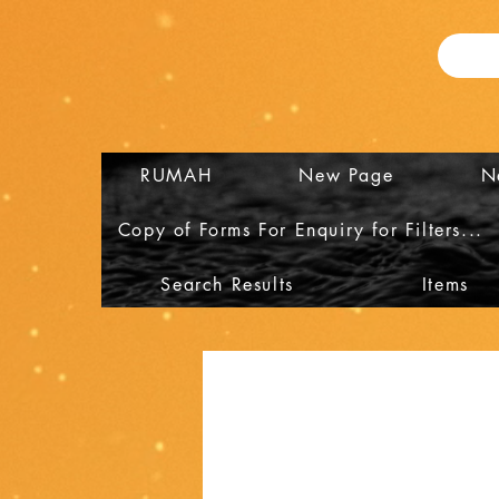
RUMAH
New Page
N
Copy of Forms For Enquiry for Filters...
Search Results
Items